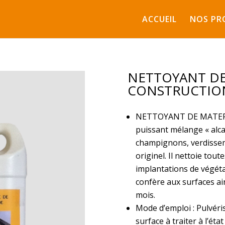
ACCUEIL
NOS PR
NETTOYANT DE
CONSTRUCTION 
NETTOY
A
NT DE M
ATE
pu
issant mélange
« alc
cham
pignons, verdiss
e
originel. Il nettoie
tout
im
plantations
de végét
conf
ère
aux
surf
ace
s
ai
mois.
Mode d’emploi : Pulvéris
surf
ace à
traiter
à
l’état