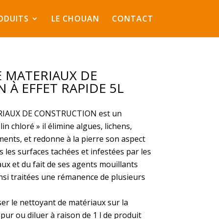
ODUITS
LE CHOUAN
CONTACT
 MATERIAUX DE
À EFFET RAPIDE 5L
RIAUX DE CON
STRUCT
ION
est un
alin chloré
»
il
él
imine algues,
lichens,
ments, et
redonne à la pierre
son aspect
es
les
surfaces
tachées
et
infestées
par
l
es
aux
et du
fait
de
ses
agents
mouillants
nsi
traitées
une
rémanence de plusieurs
er le n
ettoyant d
e m
atériaux
sur la
 p
ur ou d
iluer à
raison de
1 l de
produit