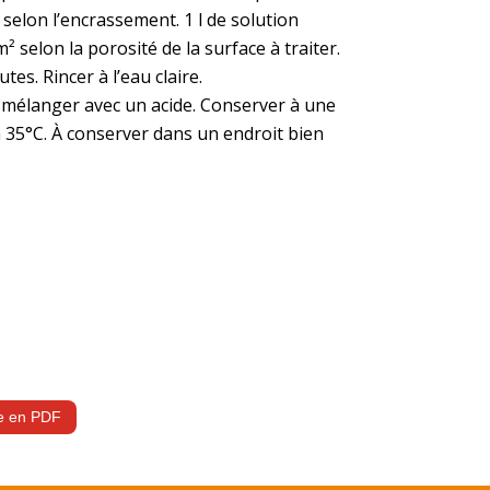
u
s
elon
l’encrassem
ent
.
1
l
de
solution
m²
selon
la
porosité
de
la
surface
à
traiter.
utes. Rincer à l’eau claire.
 mélanger avec un acide. Conserver à une
 35°C. À conserver dans un endroit bien
ue en PDF