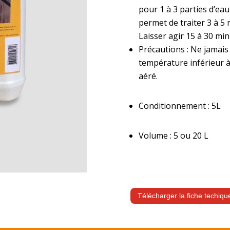
p
our
1 à 3
parti
es
d’ea
perm
et
de
traiter
3
à
5
Laisser agir
15 à 30 m
in
Précautions : Ne jamais
température inférieur à
aéré.
Conditionnement : 5L
Volume : 5 ou 20 L
Télécharger la fiche techiq