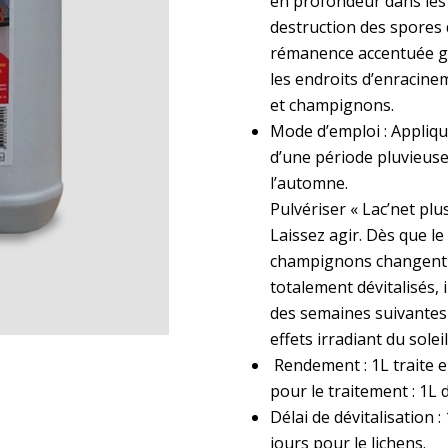
en profondeur dans les 
destruction des spores 
rémanence accentuée grâ
les endroits d’enracine
et champignons.
Mode d’emploi : Appliqu
d’une période pluvieuse
l’automne.
Pulvériser « Lac’net plus
Laissez agir. Dès que le
champignons changent de
totalement dévitalisés, 
des semaines suivantes s
effets irradiant du soleil
Rendement : 1L traite en
pour le traitement : 1L 
Délai de dévitalisation 
jours pour le lichens.