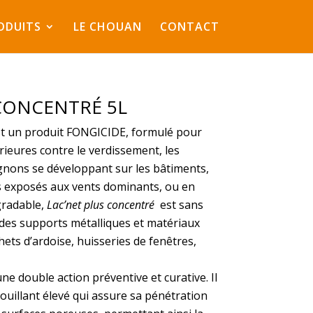
ODUITS
LE CHOUAN
CONTACT
 CONCENTRÉ 5L
t un produit FONGICIDE, formulé pour
érieures contre le verdissement, les
gnons se développant sur les bâtiments,
ns exposés aux vents dominants, ou en
gradable,
Lac’net plus concentré
est sans
des supports métalliques et matériaux
hets d’ardoise, huisseries de fenêtres,
ne double action préventive et curative. Il
ouillant élevé qui assure sa pénétration