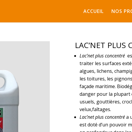
ACCUEIL
NOS PR
LAC’NET PLUS
Lac’net plus concentré
es
traiter les surfaces ext
algues, lichens, champi
les toitures, les pigno
façade maritime. Biodé
danger pour la plupart 
usuels, gouttières, croc
velux,faîtages.
Lac’net plus concentré
a u
est doté d’un pouvoir m